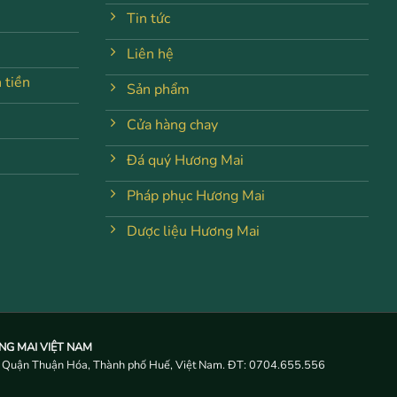
Tin tức
Liên hệ
 tiền
Sản phẩm
Cửa hàng chay
Đá quý Hương Mai
Pháp phục Hương Mai
Dược liệu Hương Mai
G MAI VIỆT NAM
, Quận Thuận Hóa, Thành phố Huế, Việt Nam. ĐT:
0704.655.556