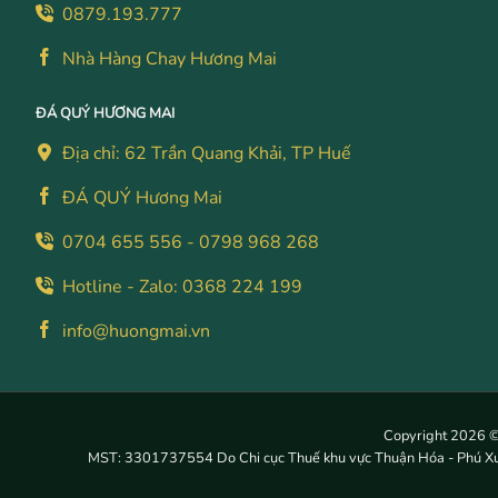
0879.193.777
Nhà Hàng Chay Hương Mai
ĐÁ QUÝ HƯƠNG MAI
Địa chỉ: 62 Trần Quang Khải, TP Huế
ĐÁ QUÝ Hương Mai
0704 655 556 - 0798 968 268
Hotline - Zalo: 0368 224 199
info@huongmai.vn
Copyright 2026 
MST: 3301737554 Do Chi cục Thuế khu vực Thuận Hóa - Phú Xuâ