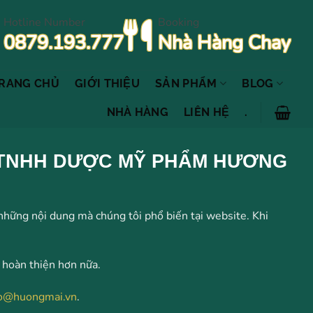
Hotline Number
Booking
0879.193.777
Nhà Hàng Chay
RANG CHỦ
GIỚI THIỆU
SẢN PHẨM
BLOG
NHÀ HÀNG
LIÊN HỆ
.
 TY TNHH DƯỢC MỸ PHẨM HƯƠNG
những nội dung mà chúng tôi phổ biến tại website. Khi
 hoàn thiện hơn nữa.
fo@huongmai.vn
.